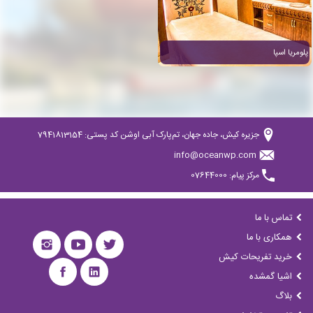
پلومریا اسپا
جزیره کیش، جاده جهان، تم‌پارک آبی اوشن کد پستی: 7941813154
info@oceanwp.com
مرکز پیام: 07644000
تماس با ما
همکاری با ما
خرید تفریحات کیش
اشیا گمشده
بلاگ