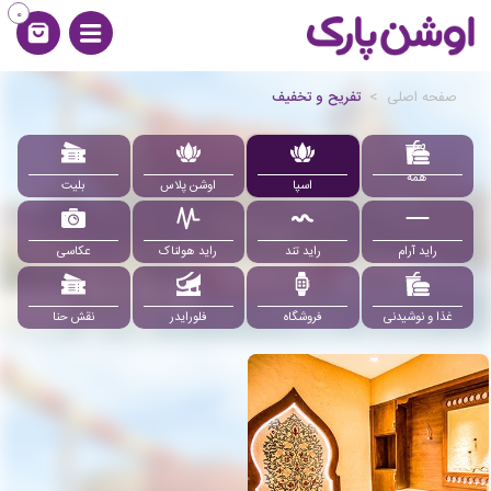
0
صفحه اصلی
>
تفریح و تخفیف
29
همه
اسپا
اوشن پلاس
بلیت
راید آرام
راید تند
راید هولناک
عکاسی
غذا و نوشیدنی
فروشگاه
فلورایدر
نقش حنا