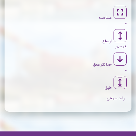
مساحت
0
ارتفاع
12.08متر
حداکثر عمق
0
طول
راید سرعتی