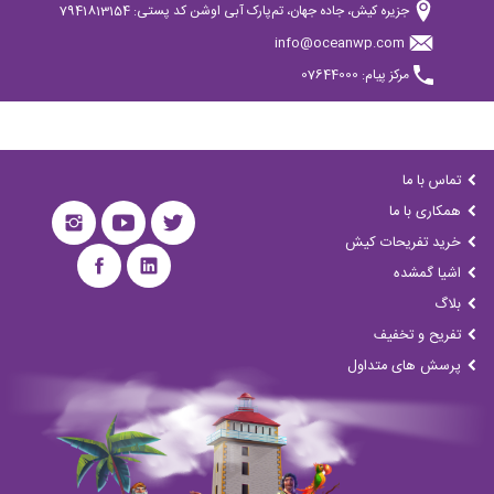
جزیره کیش، جاده جهان، تم‌پارک آبی اوشن کد پستی: 7941813154
info@oceanwp.com
مرکز پیام: 07644000
تماس با ما
همکاری با ما
خرید تفریحات کیش
اشیا گمشده
بلاگ
تفریح و تخفیف
پرسش های متداول