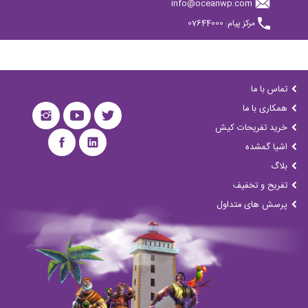
info@oceanwp.com
مرکز پیام: 07644000
تماس با ما
همکاری با ما
خرید تفریحات کیش
اشیا گمشده
بلاگ
تفریح و تخفیف
پرسش های متداول