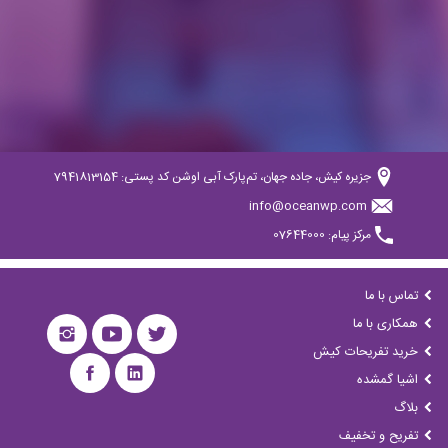
جزیره کیش، جاده جهان، تم‌پارک آبی اوشن کد پستی: 7941813154
info@oceanwp.com
مرکز پیام: 07644000
تماس با ما
همکاری با ما
خرید تفریحات کیش
اشیا گمشده
بلاگ
تفریح و تخفیف