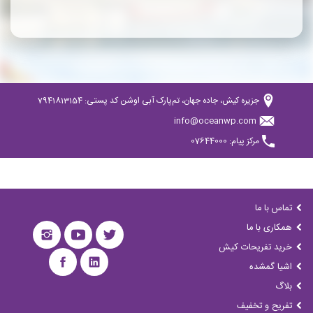
جزیره کیش، جاده جهان، تم‌پارک آبی اوشن کد پستی: 7941813154
info@oceanwp.com
مرکز پیام: 07644000
تماس با ما
همکاری با ما
خرید تفریحات کیش
اشیا گمشده
بلاگ
تفریح و تخفیف